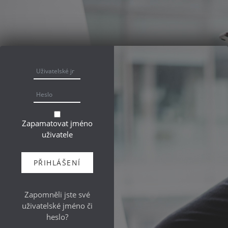
Přejít k hlavnímu obsahu
Uživatelské jméno
Heslo
Zapamatovat jméno
uživatele
PŘIHLÁŠENÍ
Zapomněli jste své
uživatelské jméno či
heslo?