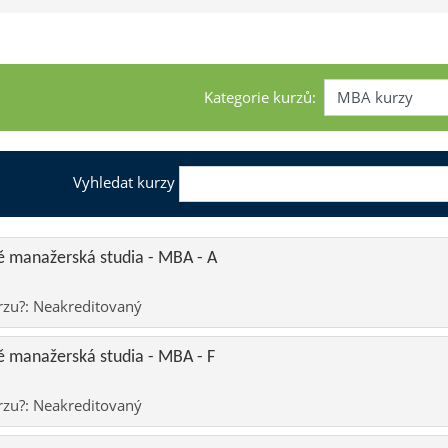
Kategorie kurzů:
Vyhledat kurzy
 manažerská studia - MBA - A
rzu?
:
Neakreditovaný
 manažerská studia - MBA - F
rzu?
:
Neakreditovaný