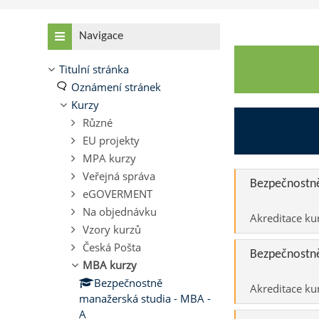
Přeskočit: Navigace
Navigace
Titulní stránka
Oznámení stránek
Kurzy
Různé
EU projekty
MPA kurzy
Veřejná správa
Bezpečnostně
eGOVERMENT
Na objednávku
Akreditace ku
Vzory kurzů
Česká Pošta
Bezpečnostně
MBA kurzy
Bezpečnostně
Akreditace ku
manažerská studia - MBA -
A