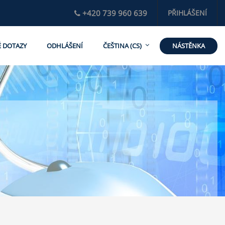
+420 739 960 639
PŘIHLÁŠENÍ
NÁSTĚNKA
É DOTAZY
ODHLÁŠENÍ
ČEŠTINA ‎(CS)‎