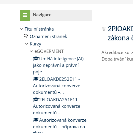
Přeskočit: Navigace
Navigace
2PJOAKD
Titulní stránka
Oznámení stránek
zákona 
Kurzy
eGOVERMENT
Akreditace kur
Umělá inteligence (AI)
Doba trvání ku
jako neprávní a právní
poje...
2ELOAKDE252E11 -
Autorizovaná konverze
dokumentů –...
2ELOAKDA251E11 -
Autorizovaná konverze
dokumentů –...
Autorizovaná konverze
dokumentů – příprava na