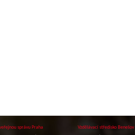
 veřejnou správu Praha
Vzdělávací středisko Benešov