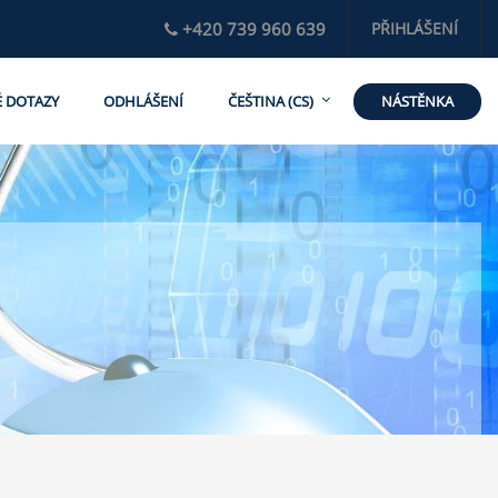
+420 739 960 639
PŘIHLÁŠENÍ
NÁSTĚNKA
É DOTAZY
ODHLÁŠENÍ
ČEŠTINA ‎(CS)‎