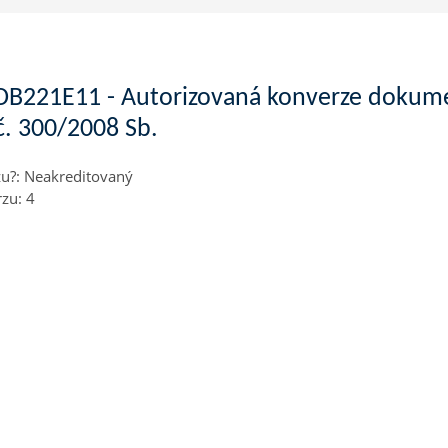
B221E11 - Autorizovaná konverze dokumen
č. 300/2008 Sb.
zu?
:
Neakreditovaný
rzu
:
4