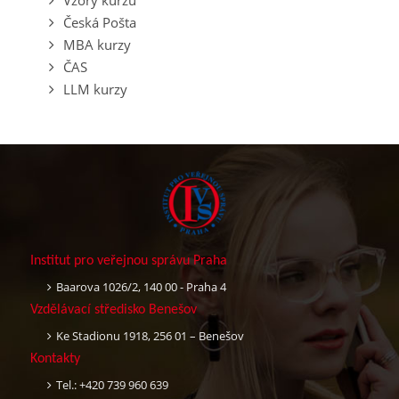
Vzory kurzů
Česká Pošta
MBA kurzy
ČAS
LLM kurzy
Institut pro veřejnou správu Praha
Baarova 1026/2, 140 00 - Praha 4
Vzdělávací středisko Benešov
Ke Stadionu 1918, 256 01 – Benešov
Kontakty
Tel.: +420 739 960 639