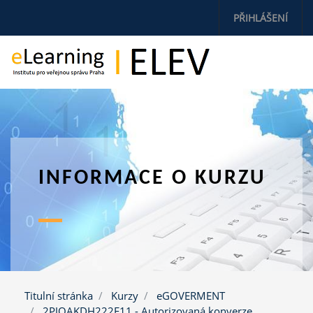
Přejít k hlavnímu obsahu
PŘIHLÁŠENÍ
INFORMACE O KURZU
Titulní stránka
Kurzy
eGOVERMENT
2PJOAKDH222E11 - Autorizovaná konverze