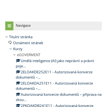
Přeskočit: Navigace
Navigace
Titulní stránka
Oznámení stránek
Kurzy
eGOVERMENT
Umělá inteligence (AI) jako neprávní a právní
poje...
2ELOAKDE252E11 - Autorizovaná konverze
dokumentů –...
2ELOAKDA251E11 - Autorizovaná konverze
dokumentů –...
Autorizovaná konverze dokumentů – příprava na
zkou...
2PKOAKDB241E11 - Autorizovaná konverze