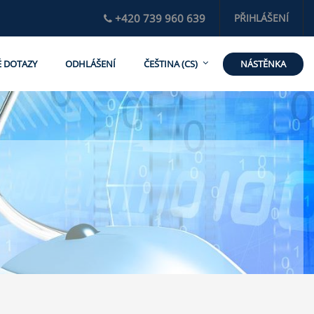
+420 739 960 639
PŘIHLÁŠENÍ
NÁSTĚNKA
É DOTAZY
ODHLÁŠENÍ
ČEŠTINA ‎(CS)‎