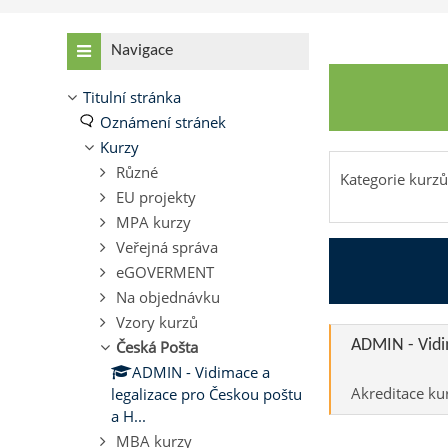
Přeskočit: Navigace
Navigace
Titulní stránka
Oznámení stránek
Kurzy
Různé
Kategorie kurzů
EU projekty
MPA kurzy
Veřejná správa
eGOVERMENT
Na objednávku
Vzory kurzů
ADMIN - Vidi
Česká Pošta
ADMIN - Vidimace a
Akreditace ku
legalizace pro Českou poštu
a H...
MBA kurzy