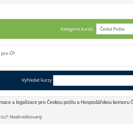
Kategorie kurzů:
 pro ČP
Vyhledat kurzy
mace a legalizace pro Českou poštu a Hospodářskou komoru 
rzu?
:
Neakreditovaný