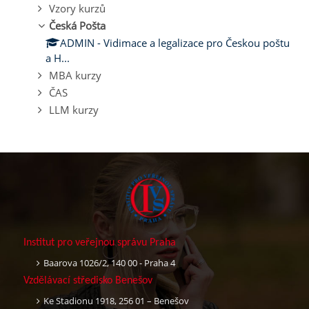
Vzory kurzů
Česká Pošta
ADMIN - Vidimace a legalizace pro Českou poštu
a H...
MBA kurzy
ČAS
LLM kurzy
Institut pro veřejnou správu Praha
Baarova 1026/2, 140 00 - Praha 4
Vzdělávací středisko Benešov
Ke Stadionu 1918, 256 01 – Benešov